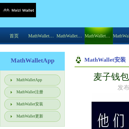
首页
MathWalletApp
MathWallet注册
MathWallet安装
MathWallet安装
MathWalletApp
麦子钱包
你的位
MathWalletApp
发布
MathWallet注册
MathWallet安装
MathWallet更新