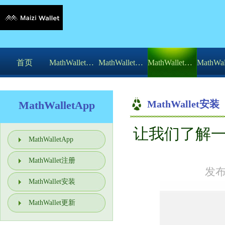
首页
MathWalletApp
MathWallet注册
MathWallet安装
MathWallet安装
MathWalletApp
让我们了解一
你的位置：
MathWalle
MathWalletApp
MathWallet注册
发布
MathWallet安装
MathWallet更新